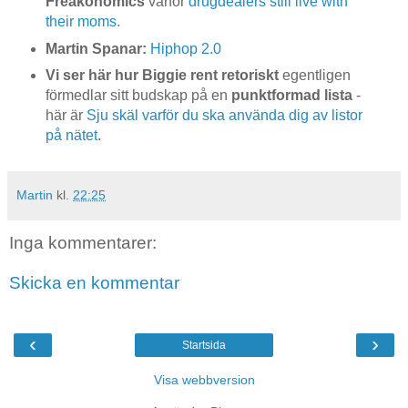
Freakonomics
varför
drugdealers still live with
their moms
.
Martin Spanar:
Hiphop 2.0
Vi ser här hur Biggie rent retoriskt
egentligen
förmedlar sitt budskap på en
punktformad lista
-
här är
Sju skäl varför du ska använda dig av listor
på nätet
.
Martin
kl.
22:25
Inga kommentarer:
Skicka en kommentar
‹
›
Startsida
Visa webbversion