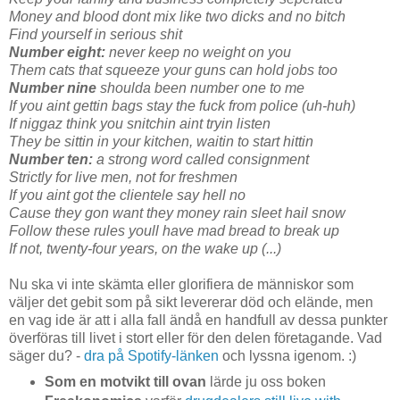
Money and blood dont mix like two dicks and no bitch
Find yourself in serious shit
Number eight:
never keep no weight on you
Them cats that squeeze your guns can hold jobs too
Number nine
shoulda been number one to me
If you aint gettin bags stay the fuck from police (uh-huh)
If niggaz think you snitchin aint tryin listen
They be sittin in your kitchen, waitin to start hittin
Number ten:
a strong word called consignment
Strictly for live men, not for freshmen
If you aint got the clientele say hell no
Cause they gon want they money rain sleet hail snow
Follow these rules youll have mad bread to break up
If not, twenty-four years, on the wake up (...)
Nu ska vi inte skämta eller glorifiera de människor som
väljer det gebit som på sikt levererar död och elände, men
en vag ide är att i alla fall ändå en handfull av dessa punkter
överföras till livet i stort eller för den delen företagande. Vad
säger du? -
dra på Spotify-länken
och lyssna igenom. :)
Som en motvikt till ovan
lärde ju oss boken