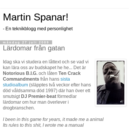
Martin Spanar!
- En teknikblogg med personlighet
måndag 27 juli 2009
Lärdomar från gatan
Idag ska vi studera en låttext och se vad vi
kan lära oss av budskapet he he... Det är
Notorious B.I.G.
och låten
Ten Crack
Commandments
från hans
sista
studioalbum
(släpptes två veckor efter hans
död våldsamma död 1997) där han över ett
smutsigt
DJ Premier-beat
förmedlar
lärdomar om hur man överlever i
drogbranschen.
I been in this game for years, it made me a animal
Its rules to this shit, I wrote me a manual